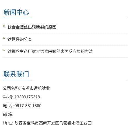
新闻中心
钛合金螺丝出现断裂的原因
钛管件的分类
钛螺丝生产厂家介绍去除螺丝表面反应层的方法
联系我们
公司名称: 宝鸡市远航钛业
手 机: 13309175318
电 话: 0917-3811660
邮 箱:
地 址: 陕西省宝鸡市高新开发区马营镇永清工业园