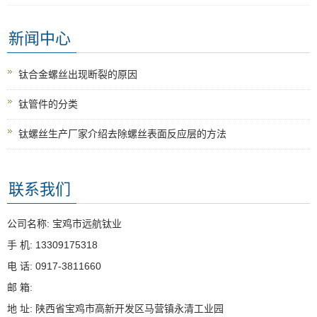
新闻中心
钛合金螺丝出现断裂的原因
钛管件的分类
钛螺丝生产厂家介绍去除螺丝表面反应层的方法
联系我们
公司名称: 宝鸡市远航钛业
手 机: 13309175318
电 话: 0917-3811660
邮 箱:
地 址: 陕西省宝鸡市高新开发区马营镇永清工业园