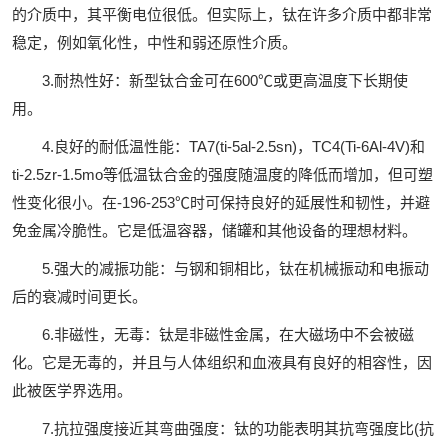
的介质中，其平衡电位很低。但实际上，钛在许多介质中都非常
稳定，例如氧化性，中性和弱还原性介质。
3.耐热性好：新型钛合金可在600℃或更高温度下长期使
用。
4.良好的耐低温性能：TA7(ti-5al-2.5sn)，TC4(Ti-6Al-4V)和
ti-2.5zr-1.5mo等低温钛合金的强度随温度的降低而增加，但可塑
性变化很小。在-196-253℃时可保持良好的延展性和韧性，并避
免金属冷脆性。它是低温容器，储罐和其他设备的理想材料。
5.强大的减振功能：与钢和铜相比，钛在机械振动和电振动
后的衰减时间更长。
6.非磁性，无毒：钛是非磁性金属，在大磁场中不会被磁
化。它是无毒的，并且与人体组织和血液具有良好的相容性，因
此被医学界选用。
7.抗拉强度接近其弯曲强度：钛的功能表明其抗弯强度比(抗