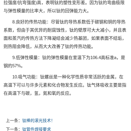
拉强度/抗弯强度)高，表明钛的塑性变形差。因为钛的弯曲极限
与弹性模量的比率大，所以钛的回弹能力大。
8.良好的传热功能：尽管钛的导热系数低于碳钢和铜的导热
系数，但由于其优异的耐腐蚀性，钛的壁厚可大大减小，并且表
面和蒸汽的传热方法下降凝结会减少热基团，如果表面不结垢，
则热阻会降低，从而大大改善了钛的传热功能。
9.低弹性模量：钛的弹性模量在室温下为106.4高标准a，是
钢的57%。
10.吸气功能：钛螺丝是一种化学性质非常活跃的金属，在
高温下可以与许多元素和化合物发生反应。钛气体吸收主要是指
在高温下与碳，氢，氮和氧的反应。
上一条：
钛棒的滚光技术！
下一条：
钛管件焊接要求