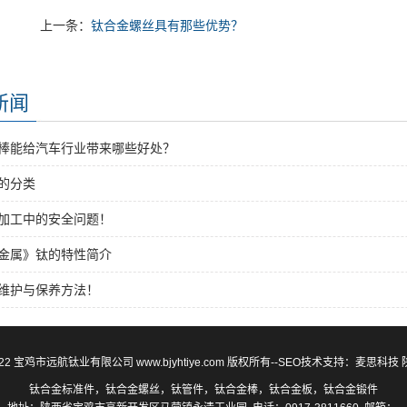
上一条：
钛合金螺丝具有那些优势？
新闻
棒能给汽车行业带来哪些好处？
的分类
加工中的安全问题！
金属》钛的特性简介
维护与保养方法！
12-2022 宝鸡市远航钛业有限公司 www.bjyhtiye.com 版权所有--SEO技术支持：
麦思科技
钛合金标准件，钛合金螺丝，钛管件，钛合金棒，钛合金板，钛合金锻件