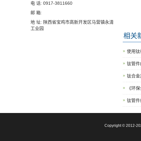
电 话: 0917-3811660
邮 箱:
地 址: 陕西省宝鸡市高新开发区马营镇永清
工业园
相关
使用钛
钛管件
钛合金
《环保
钛管件
Copyright © 20