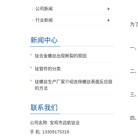
+
公司新闻
+
行业新闻
为了购
新闻中心
一、
钛合金螺丝出现断裂的原因
钛管件的分类
二、
钛螺丝生产厂家介绍去除螺丝表面反应层
的方法
三、
联系我们
四、真
公司名称: 宝鸡市远航钛业
手 机: 13309175318