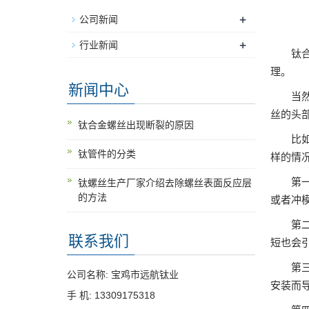
+
公司新闻
+
行业新闻
钛
理。
新闻中心
当
丝的头
钛合金螺丝出现断裂的原因
比
钛管件的分类
样的情
第
钛螺丝生产厂家介绍去除螺丝表面反应层
的方法
或者冲
第
联系我们
短也会
第
公司名称: 宝鸡市远航钛业
安装而
手 机: 13309175318