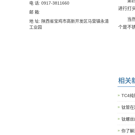
第
电 话: 0917-3811660
进行打
邮 箱:
当
地 址: 陕西省宝鸡市高新开发区马营镇永清
个是不锈
工业园
相关
TC4
钛管在
钛螺丝
你了解