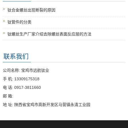
钛合金螺丝出现断裂的原因
钛管件的分类
钛螺丝生产厂家介绍去除螺丝表面反应层的方法
联系我们
公司名称: 宝鸡市远航钛业
手 机: 13309175318
电 话: 0917-3811660
邮 箱:
地 址: 陕西省宝鸡市高新开发区马营镇永清工业园