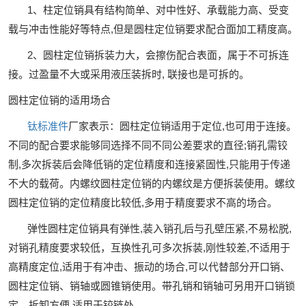
1、柱定位销具有结构简单、对中性好、承载能力高、受变
载与冲击性能好等特点,但是圆柱定位销要求配合面加工精度高。
2、圆柱定位销拆装力大，会擦伤配合表面，属于不可拆连
接。过盈量不大或采用液压装拆时, 联接也是可拆的。
圆柱定位销的适用场合
钛标准件
厂家表示：圆柱定位销适用于定位,也可用于连接。
不同的配合要求能够同选择不同不同公差要求的直径;销孔需铰
制,多次拆装后会降低销的定位精度和连接紧固性,只能用于传递
不大的载荷。内螺纹圆柱定位销的内螺纹是方便拆装使用。螺纹
圆柱定位销的定位精度比较低,多用于精度要求不高的场合。
弹性圆柱定位销具有弹性,装入销孔后与孔壁压紧,不易松脱,
对销孔精度要求较低，互换性孔可多次拆装,刚性较差,不适用于
高精度定位,适用于有冲击、振动的场合,可以代替部分开口销、
圆柱定位销、销轴或圆锥销使用。带孔销和销轴可另用开口销锁
定，拆卸方便,适用于铰链处。