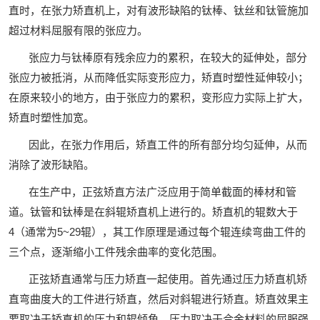
直时，在张力矫直机上，对有波形缺陷的钛棒、钛丝和钛管施加
超过材料屈服有限的张应力。
张应力与钛棒原有残余应力的累积，在较大的延伸处，部分
张应力被抵消，从而降低实际变形应力，矫直时塑性延伸较小；
在原来较小的地方，由于张应力的累积，变形应力实际上扩大，
矫直时塑性加宽。
因此，在张力作用后，矫直工件的所有部分均匀延伸，从而
消除了波形缺陷。
在生产中，正弦矫直方法广泛应用于简单截面的棒材和管
道。钛管和钛棒是在斜辊矫直机上进行的。矫直机的辊数大于
4（通常为5~29辊），其工作原理是通过每个辊连续弯曲工件的
三个点，逐渐缩小工件残余曲率的变化范围。
正弦矫直通常与压力矫直一起使用。首先通过压力矫直机矫
直弯曲度大的工件进行矫直，然后对斜辊进行矫直。矫直效果主
要取决于矫直机的压力和辊倾角。压力取决于合金材料的屈服强