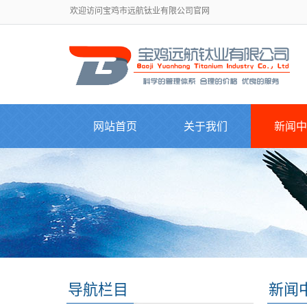
欢迎访问宝鸡市远航钛业有限公司官网
网站首页
关于我们
新闻中
导航栏目
新闻