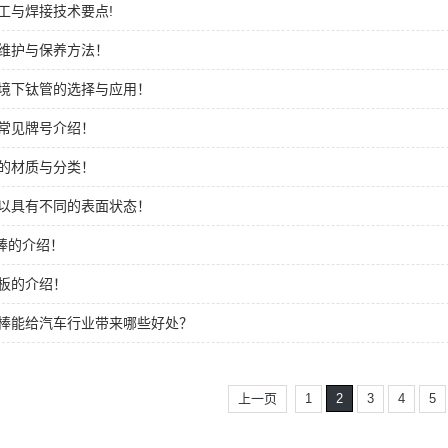
工与焊接技术要点!
维护与保养方法！
境下钛管的选择与应用！
常见牌号介绍！
的材质与分类！
以具有不同的表面状态！
钛棒的介绍！
板的介绍！
棒能给汽车行业带来哪些好处？
上一页
1
2
3
4
5