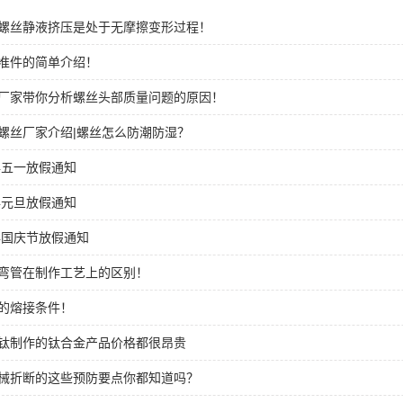
螺丝静液挤压是处于无摩擦变形过程！
准件的简单介绍！
厂家带你分析螺丝头部质量问题的原因！
螺丝厂家介绍|螺丝怎么防潮防湿？
2年五一放假通知
2年元旦放假通知
1年国庆节放假通知
弯管在制作工艺上的区别！
的熔接条件！
钛制作的钛合金产品价格都很昂贵
械折断的这些预防要点你都知道吗？