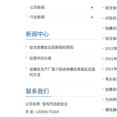
+
公司新闻
钛合金
+
行业新闻
对钛标
钛螺丝
新闻中心
钛合金
钛合金螺丝出现断裂的原因
202
钛管件的分类
202
202
钛螺丝生产厂家介绍去除螺丝表面反应层
的方法
弯头和
钛螺丝
联系我们
为何用
公司名称: 宝鸡市远航钛业
镍钛器
手 机: 13309175318