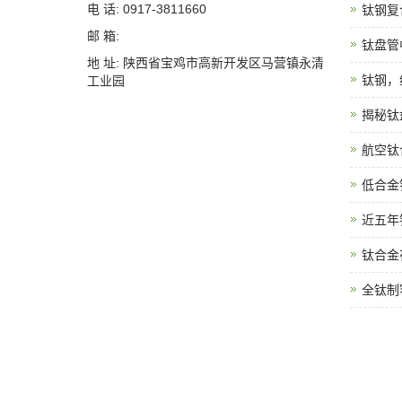
电 话: 0917-3811660
钛钢复
邮 箱:
钛盘管
地 址: 陕西省宝鸡市高新开发区马营镇永清
钛钢，
工业园
揭秘钛
航空钛
低合金
近五年
钛合金
全钛制