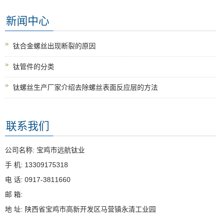
新闻中心
钛合金螺丝出现断裂的原因
钛管件的分类
钛螺丝生产厂家介绍去除螺丝表面反应层的方法
联系我们
公司名称: 宝鸡市远航钛业
手 机: 13309175318
电 话: 0917-3811660
邮 箱:
地 址: 陕西省宝鸡市高新开发区马营镇永清工业园