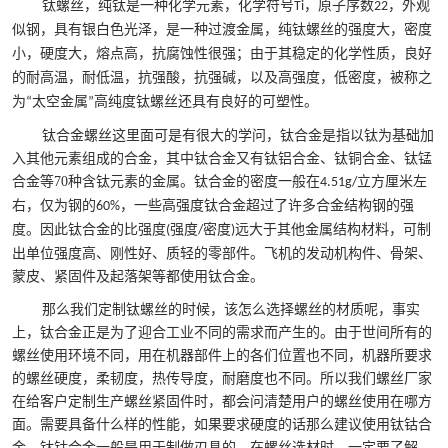
钛螺丝，纯钛是一种化学元素，化学符号
，原子序数
，外观
Ti
22
似钢，具有银白色光泽，是一种过渡金属，纯钛螺丝的强度大，密度
小，硬度大，熔点高，抗腐蚀性很强；由于其稳定的化学性质，良好
的耐高温，耐低温，抗强酸，抗强碱，以及高强度，低密度，被称之
为
太空金属
高纯度钛螺丝还具有良好的可塑性
。
“
”
钛合金螺丝这里面可是有很大的学问，钛合金是指以钛为基础加
入其他元素组成的合金，其中钛合金又有钛铝合金、钛铜合金、钛锰
合金等
70
种含钛元素的金属。钛合金的密度一般在
立方厘米左
4.51g/
右，仅为钢的
，一些高强度钛合金超过了许多合金结构钢的强
60%
度。因此钛合金的比强度
强度
密度
远大于其他金属结构材料，可制
(
/
)
出单位强度高、刚性好、质轻的零部件。飞机的发动机构件、骨架、
蒙皮、紧固件及起落架等都使用钛合金。
那么我们定制
钛螺丝
的时候，该怎么选择螺丝的材质呢，事实
上，钛合金正是为了迎合工业不同的需求而产生的。由于世间所有的
螺丝使用环境不同，用在机器部件上的各们位置也不同，机器所要求
的螺丝硬度，柔韧度，热传导度，耐磨度也不同。所以我们螺丝厂家
在给客户定制生产螺丝紧固件时，都会问清楚用户的螺丝使用在哪方
面。需要具备什么样的性能，如果要求硬度的话那么建议使用钛钴合
金，钛钴合金一般是用于制做刃具的。在螺丝选材时，一定要了解，