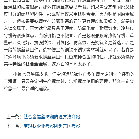
当螺丝的硬度很高，那么其螺丝就容易断裂。如果需要定制耐磨又硬
度很好的螺丝紧固件，那么就建议采用钛铜合金。因为铜是耐磨金属
之一，但如果要
钛螺丝
在兼顾耐磨的同时更有硬度和柔韧度，就要加
入钛金属了，因为钛金属具备了硬度、防氧化度、耐腐蚀度、冷热传
导慢等很多优点，当然价格也不便宜，若是必须兼顾冷热传导慢、重
量轻、柔韧好、抗强拉深、耐氧化、防腐蚀，无疑钛金是首选，若是
一般的螺丝紧固件，选择便宜的铜铁不锈钢等材料就可以了，若真是
特殊环境下必须要求螺丝紧固件具备某种合金的特性，那就必须选择
某种特性的钛合金金属
，
这方面的学问太多了。
小编也只略懂皮毛，但宝鸡远航钛业
有多年螺丝定制生产经验的
工程师。只要在定制生产螺丝时，告知螺丝使用的环境，那么
一
定会
给您一个最合适的建议。
上一条：
钛合金螺丝防潮防湿方法介绍
下一条：
宝鸡钛企业考察团赴东区考察