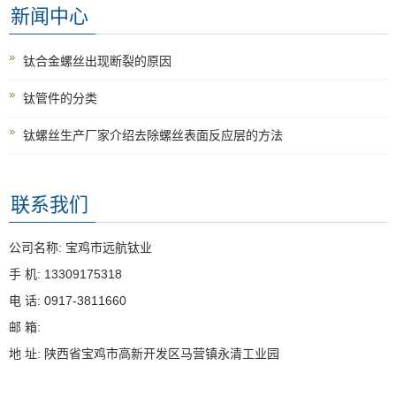
新闻中心
钛合金螺丝出现断裂的原因
钛管件的分类
钛螺丝生产厂家介绍去除螺丝表面反应层的方法
联系我们
公司名称: 宝鸡市远航钛业
手 机: 13309175318
电 话: 0917-3811660
邮 箱:
地 址: 陕西省宝鸡市高新开发区马营镇永清工业园